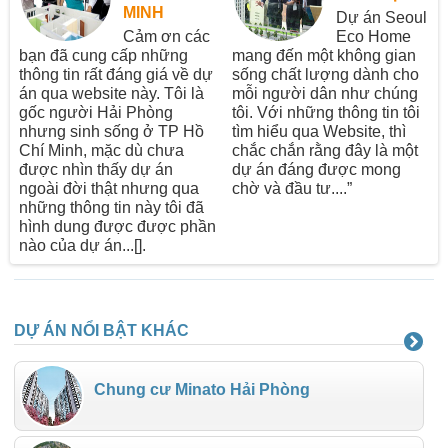
MINH
Dự án Seoul
Cảm ơn các
Eco Home
bạn đã cung cấp những
mang đến một không gian
thông tin rất đáng giá về dự
sống chất lượng dành cho
án qua website này. Tôi là
mỗi người dân như chúng
gốc người Hải Phòng
tôi. Với những thông tin tôi
nhưng sinh sống ở TP Hồ
tìm hiểu qua Website, thì
Chí Minh, mặc dù chưa
chắc chắn rằng đây là một
được nhìn thấy dự án
dự án đáng được mong
ngoài đời thật nhưng qua
chờ và đầu tư....”
những thông tin này tôi đã
hình dung được được phần
nào của dự án...[].
DỰ ÁN NỔI BẬT KHÁC
Chung cư Minato Hải Phòng