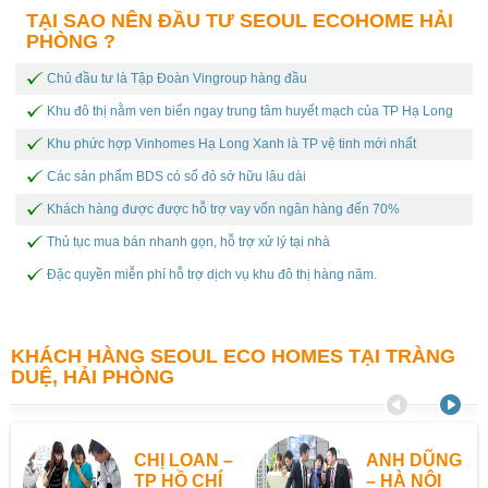
TẠI SAO NÊN ĐẦU TƯ SEOUL ECOHOME HẢI
PHÒNG ?
Chủ đầu tư là Tập Đoàn Vingroup hàng đầu
Khu đô thị nằm ven biển ngay trung tâm huyết mạch của TP Hạ Long
Khu phức hợp Vinhomes Hạ Long Xanh là TP vệ tinh mới nhất
Các sản phẩm BDS có sổ đỏ sở hữu lâu dài
Khách hàng được được hỗ trợ vay vốn ngân hàng đến 70%
Thủ tục mua bán nhanh gọn, hỗ trợ xử lý tại nhà
Đặc quyền miễn phí hỗ trợ dịch vụ khu đô thị hàng năm.
KHÁCH HÀNG SEOUL ECO HOMES TẠI TRÀNG
DUỆ, HẢI PHÒNG
CHỊ LOAN –
ANH DŨNG
TP HỒ CHÍ
– HÀ NỘI