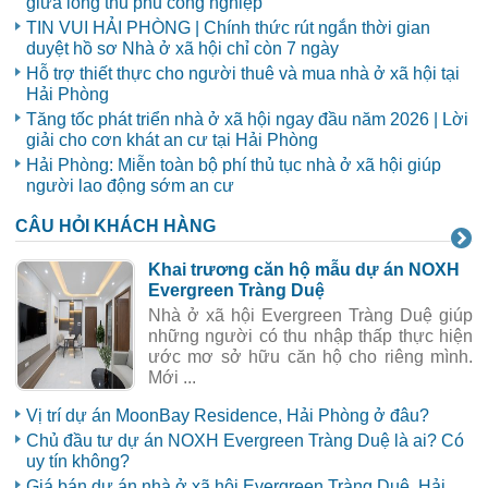
giữa lòng thủ phủ công nghiệp
TIN VUI HẢI PHÒNG | Chính thức rút ngắn thời gian
duyệt hồ sơ Nhà ở xã hội chỉ còn 7 ngày
Hỗ trợ thiết thực cho người thuê và mua nhà ở xã hội tại
Hải Phòng
Tăng tốc phát triển nhà ở xã hội ngay đầu năm 2026 | Lời
giải cho cơn khát an cư tại Hải Phòng
Hải Phòng: Miễn toàn bộ phí thủ tục nhà ở xã hội giúp
người lao động sớm an cư
CÂU HỎI KHÁCH HÀNG
Khai trương căn hộ mẫu dự án NOXH
Evergreen Tràng Duệ
Nhà ở xã hội Evergreen Tràng Duệ giúp
những người có thu nhập thấp thực hiện
ước mơ sở hữu căn hộ cho riêng mình.
Mới ...
Vị trí dự án MoonBay Residence, Hải Phòng ở đâu?
Chủ đầu tư dự án NOXH Evergreen Tràng Duệ là ai? Có
uy tín không?
Giá bán dự án nhà ở xã hội Evergreen Tràng Duệ, Hải