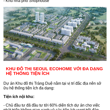
- Khu nhà phố Shophouse
KHU ĐÔ THỊ SEOUL ECOHOME VỚI ĐA DẠNG
HỆ THỐNG TIỆN ÍCH
Dự án Khu đô thị Tràng Duệ nằm tại vị trí đắc địa nên sở
ữu hệ thống tiện ích đa dạng:
Tiện ích nội khu:
- Chủ đầu tư đã đầu tư tới 60% diện tích dự án cho việc
phát triển không gian xanh và các tiện ích vượt trội đáp