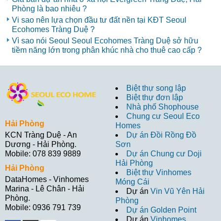
Phòng là bao nhiêu ?
Vi sao nên lựa chọn đầu tư đất nền tại KĐT Seoul
Ecohomes Tràng Duệ ?
Vì sao nói Seoul Seoul Ecohomes Tràng Duệ sở hữu
tiềm năng lớn trong phân khúc nhà cho thuê cao cấp ?
Biệt thự song lập
Biệt thự đơn lập
Nhà phố Shophouse
Chung cư Seoul Eco
Hải Phòng
Homes
Dự án Đồi Rồng Đồ
KCN Tràng Duệ - An
Sơn
Dương - Hải Phòng.
Dự án Chung cư Doji
Mobile: 078 839 9889
Hải Phòng
Hải Phòng
Biệt thự Vinhomes
DataHomes - Vinhomes
Móng Cái
Marina - Lê Chân - Hải
Dự án
Vin Vũ Yên Hải
Phòng.
Phòng
Mobile: 0936 791 739
Dự án Golden Point
Dự án
Vinhomes