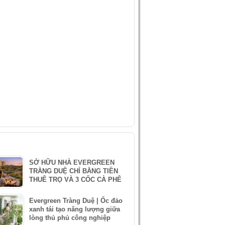
IDEO
ÀI VIẾT MỚI NHẤT
SỞ HỮU NHÀ EVERGREEN
TRÀNG DUỆ CHỈ BẰNG TIỀN
THUÊ TRỌ VÀ 3 CỐC CÀ PHÊ
Evergreen Tràng Duệ | Ốc đảo
xanh tái tạo năng lượng giữa
lòng thủ phủ công nghiệp