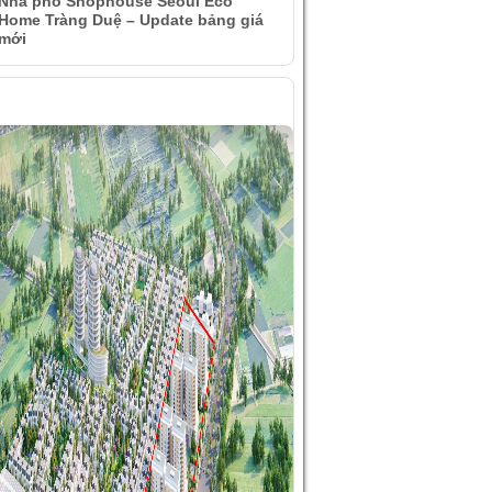
Nhà phố Shophouse Seoul Eco
Home Tràng Duệ – Update bảng giá
mới
ÌNH ẢNH