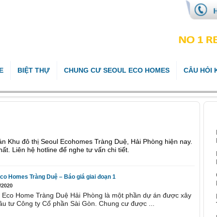
E
BIỆT THỰ
CHUNG CƯ SEOUL ECO HOMES
CÂU HỎI
B
ự án Khu đô thị Seoul Ecohomes Tràng Duệ, Hải Phòng hiện nay.
t. Liên hệ hotline để nghe tư vấn chi tiết.
co Homes Tràng Duệ – Báo giá giai đoạn 1
/2020
 Eco Home Tràng Duệ Hải Phòng là một phần dự án được xây
u tư Công ty Cổ phần Sài Gòn. Chung cư được ...