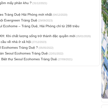
gồm mấy phân khu ?
(31/12/2021)
mes Tràng Duệ Hải Phòng mới nhất
(04/12/2020)
hội Evergreen Tràng Duệ
(29/09/2023)
ul Ecohome – Tràng Duệ, Hải Phòng chỉ từ 288 triệu
H: Khi chất lượng sống trở thành đặc quyền mới
(05/01/2026)
 cầu về nhà ở xã hội
(27/12/2023)
oul Ecohomes Tràng Duệ ?
(05/05/2022)
 án Seoul Ecohomes Tràng Duệ
(22/01/2022)
a Biệt thự Seoul Ecohomes Tràng Duệ
(27/09/2021)