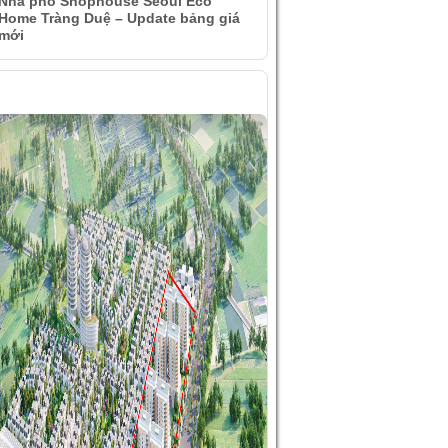
Nhà phố Shophouse Seoul Eco
Home Tràng Duệ – Update bảng giá
mới
ÌNH ẢNH