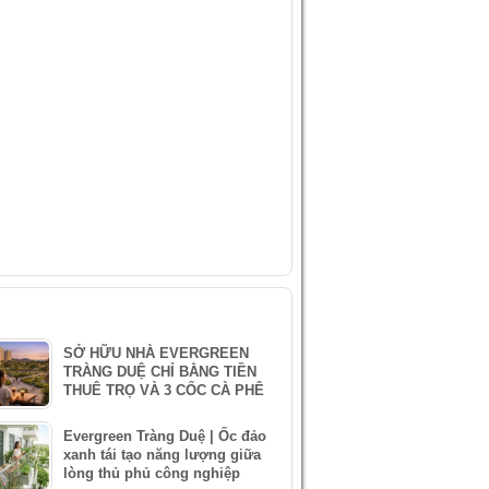
IDEO
ÀI VIẾT MỚI NHẤT
SỞ HỮU NHÀ EVERGREEN
TRÀNG DUỆ CHỈ BẰNG TIỀN
THUÊ TRỌ VÀ 3 CỐC CÀ PHÊ
Evergreen Tràng Duệ | Ốc đảo
xanh tái tạo năng lượng giữa
lòng thủ phủ công nghiệp