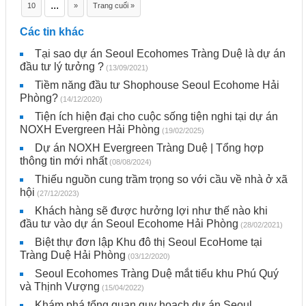
...
10
»
Trang cuối »
Các tin khác
Tại sao dự án Seoul Ecohomes Tràng Duệ là dự án
đầu tư lý tưởng ?
(13/09/2021)
Tiềm năng đầu tư Shophouse Seoul Ecohome Hải
Phòng?
(14/12/2020)
Tiện ích hiện đại cho cuộc sống tiện nghi tại dự án
NOXH Evergreen Hải Phòng
(19/02/2025)
Dự án NOXH Evergreen Tràng Duệ | Tổng hợp
thông tin mới nhất
(08/08/2024)
Thiếu nguồn cung trầm trọng so với cầu về nhà ở xã
hội
(27/12/2023)
Khách hàng sẽ được hưởng lợi như thế nào khi
đầu tư vào dự án Seoul Ecohome Hải Phòng
(28/02/2021)
Biệt thự đơn lập Khu đô thị Seoul EcoHome tại
Tràng Duệ Hải Phòng
(03/12/2020)
Seoul Ecohomes Tràng Duệ mắt tiểu khu Phú Quý
và Thịnh Vượng
(15/04/2022)
Khám phá tổng quan quy hoạch dự án Seoul