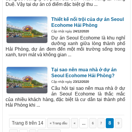
Duệ. Vậy tại dự án có điểm đặc biệt gì thu ...
Thiết kế nổi trội của dự án Seoul
Ecohome Hải Phòng
Cập nhật ngày
24/12/2020
Dự án Seoul Ecohome là khu nghỉ
dưỡng xanh giữa lòng thành phố
Hải Phòng, dự án đem đến một môi trường sống trong
xanh, tươi mát và không gian ...
Tại sao nên mua nhà ở dự án
Seoul Ecohome Hải Phòng?
Cập nhật ngày
23/12/2020
Câu hỏi tại sao nên mua nhà ở dự
án Seoul Ecohome là thắc mắc
của nhiều khách hàng, đặc biệt là cư dân tại thành phố
Hải Phòng khi ...
Trang 8 trên 14
...
8
« Trang đầu
«
6
7
9