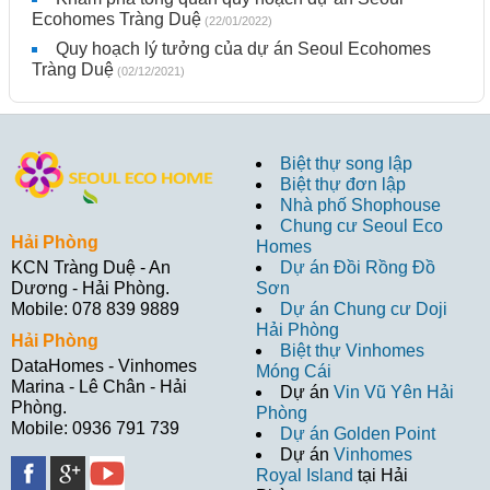
Ecohomes Tràng Duệ
(22/01/2022)
Quy hoạch lý tưởng của dự án Seoul Ecohomes
Tràng Duệ
(02/12/2021)
Biệt thự song lập
Biệt thự đơn lập
Nhà phố Shophouse
Chung cư Seoul Eco
Hải Phòng
Homes
Dự án Đồi Rồng Đồ
KCN Tràng Duệ - An
Sơn
Dương - Hải Phòng.
Dự án Chung cư Doji
Mobile: 078 839 9889
Hải Phòng
Hải Phòng
Biệt thự Vinhomes
DataHomes - Vinhomes
Móng Cái
Marina - Lê Chân - Hải
Dự án
Vin Vũ Yên Hải
Phòng.
Phòng
Mobile: 0936 791 739
Dự án Golden Point
Dự án
Vinhomes
Royal Island
tại Hải