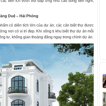
 các tiện ích vượt trội đáp ứng nhu cầu sống tiện nghi,
V
ràng Duệ – Hải Phòng
hẩm có diện tích lớn của dự án, các căn biệt thự được
g nơi có vị trí đẹp. Khi sông tị khu biệt thự dự án mỗi
ng tư, không gian thoáng đãng ngay trong chính dự án.
B