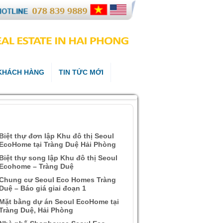
 KHÁCH HÀNG
TIN TỨC MỚI
ÀI VIẾT QUAN TÂM
Biệt thự đơn lập Khu đô thị Seoul
EcoHome tại Tràng Duệ Hải Phòng
Biệt thự song lập Khu đô thị Seoul
Ecohome – Tràng Duệ
Chung cư Seoul Eco Homes Tràng
Duệ – Báo giá giai đoạn 1
Mặt bằng dự án Seoul EcoHome tại
Tràng Duệ, Hải Phòng