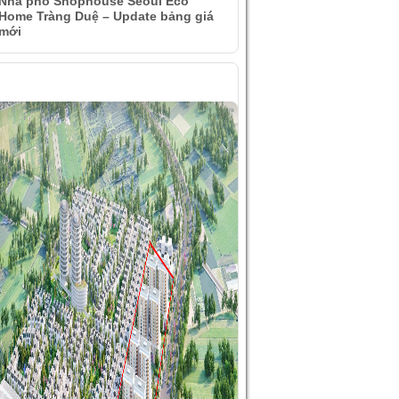
Nhà phố Shophouse Seoul Eco
Home Tràng Duệ – Update bảng giá
mới
ÌNH ẢNH