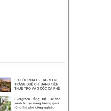
IDEO
ÀI VIẾT MỚI NHẤT
SỞ HỮU NHÀ EVERGREEN
TRÀNG DUỆ CHỈ BẰNG TIỀN
THUÊ TRỌ VÀ 3 CỐC CÀ PHÊ
Evergreen Tràng Duệ | Ốc đảo
xanh tái tạo năng lượng giữa
lòng thủ phủ công nghiệp