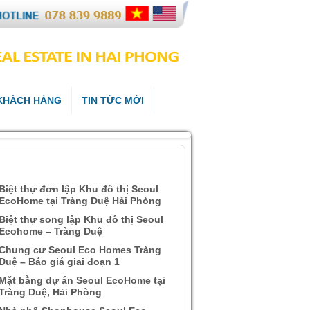
 KHÁCH HÀNG
TIN TỨC MỚI
ÀI VIẾT QUAN TÂM
Biệt thự đơn lập Khu đô thị Seoul
EcoHome tại Tràng Duệ Hải Phòng
Biệt thự song lập Khu đô thị Seoul
Ecohome – Tràng Duệ
Chung cư Seoul Eco Homes Tràng
Duệ – Báo giá giai đoạn 1
Mặt bằng dự án Seoul EcoHome tại
Tràng Duệ, Hải Phòng