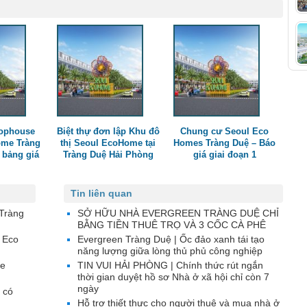
ophouse
Biệt thự đơn lập Khu đô
Chung cư Seoul Eco
ome Tràng
thị Seoul EcoHome tại
Homes Tràng Duệ – Báo
 bảng giá
Tràng Duệ Hải Phòng
giá giai đoạn 1
Tin liên quan
 Tràng
SỞ HỮU NHÀ EVERGREEN TRÀNG DUỆ CHỈ
BẰNG TIỀN THUÊ TRỌ VÀ 3 CỐC CÀ PHÊ
 Eco
Evergreen Tràng Duệ | Ốc đảo xanh tái tạo
năng lượng giữa lòng thủ phủ công nghiệp
me
TIN VUI HẢI PHÒNG | Chính thức rút ngắn
thời gian duyệt hồ sơ Nhà ở xã hội chỉ còn 7
ngày
 có
Hỗ trợ thiết thực cho người thuê và mua nhà ở