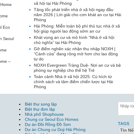
xã hội tại Hải Phòng
o Home
Tăng tốc phát triển nhà ở xã hội ngay đầu
năm 2026 | Lời giải cho cơn khát an cư tại Hải
Home
Phòng
Hải Phòng: Miễn toàn bộ phí thủ tục nhà ở xã
l Eco
hội giúp người lao động sớm an cư
Khát vọng an cư và mô hình “Nhà ở xã hội
n Seoul
chủ nghĩa” tại Hải Phòng
Gỡ điểm nghẽn xác nhận thu nhập NOXH |
Home
“Cánh cửa” đang rộng mở hơn cho lao động
tự do
Home –
NOXH Evergreen Tràng Duệ- Nơi an cư và bệ
phóng sự nghiệp cho thế hệ Trẻ
Toàn cảnh Nhà ở xã hội 2025: Cú hích từ
chính sách và tâm điểm chiến lược tại Hải
Phòng
Biệt thự song lập
Biệt thự đơn lập
Nhà phố Shophouse
Chung cư Seoul Eco Homes
TAGS
Dự án Đồi Rồng Đồ Sơn
Dự án Chung cư Doji Hải Phòng
Tin Nổ