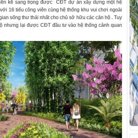
ố liền kề sang trọng được CĐT dự án xây dựng một hệ
với 16 tiểu công viên cùng hệ thống khu vui chơi ngoài
ian sống thư thái nhất cho chủ sở hữu các căn hộ . Tuy
ộ nhưng lại được CĐT đầu tư vào hệ thống cảnh quan