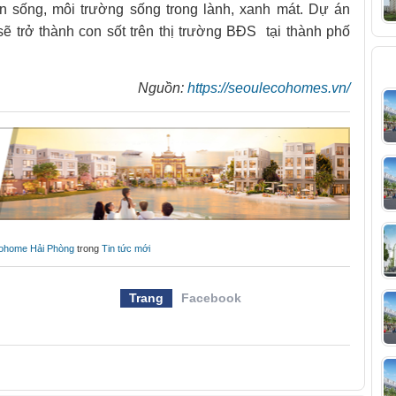
n sống, môi trường sống trong lành, xanh mát. Dự án
 trở thành con sốt trên thị trường BĐS tại thành phố
T
Nguồn:
https://seoulecohomes.vn/
Ecohome Hải Phòng
trong
Tin tức mới
Trang
Facebook