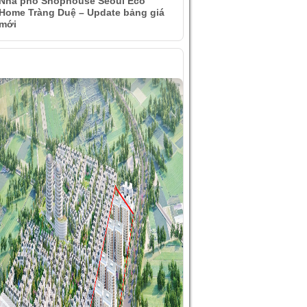
Nhà phố Shophouse Seoul Eco
Home Tràng Duệ – Update bảng giá
mới
ÌNH ẢNH