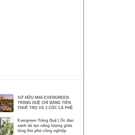
IDEO
ÀI VIẾT MỚI NHẤT
SỞ HỮU NHÀ EVERGREEN
TRÀNG DUỆ CHỈ BẰNG TIỀN
THUÊ TRỌ VÀ 3 CỐC CÀ PHÊ
Evergreen Tràng Duệ | Ốc đảo
xanh tái tạo năng lượng giữa
lòng thủ phủ công nghiệp