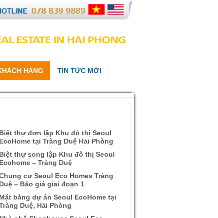
 KHÁCH HÀNG
TIN TỨC MỚI
ÀI VIẾT QUAN TÂM
Biệt thự đơn lập Khu đô thị Seoul
EcoHome tại Tràng Duệ Hải Phòng
Biệt thự song lập Khu đô thị Seoul
Ecohome – Tràng Duệ
Chung cư Seoul Eco Homes Tràng
Duệ – Báo giá giai đoạn 1
Mặt bằng dự án Seoul EcoHome tại
Tràng Duệ, Hải Phòng