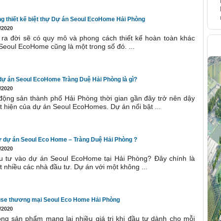
ng thiết kế biệt thự Dự án Seoul EcoHome Hải Phòng
/2020
ra đời sẽ có quy mô và phong cách thiết kế hoàn toàn khác
H
 Seoul EcoHome cũng là một trong số đó. ...
 dự án Seoul EcoHome Tràng Duệ Hải Phòng là gì?
/2020
 động sản thành phố Hải Phòng thời gian gần đây trở nên dậy
t hiện của dự án Seoul EcoHomes. Dự án nổi bật ...
tư dự án Seoul Eco Home – Tràng Duệ Hải Phòng ?
/2020
u tư vào dự án Seoul EcoHome tại Hải Phòng? Đây chính là
t nhiều các nhà đầu tư. Dự án với một không ...
use thương mại Seoul Eco Home Hải Phòng
/2020
ng sản phẩm mang lại nhiều giá trị khi đầu tư dành cho mỗi