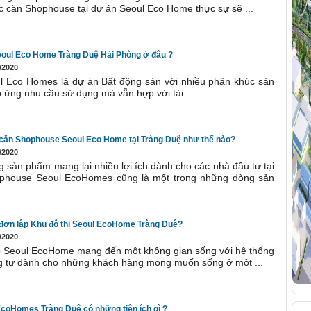
 căn Shophouse tại dự án Seoul Eco Home thực sự sẽ ...
 Seoul Eco Home Tràng Duệ Hải Phòng ở đâu ?
/2020
ul Eco Homes là dự án Bất động sản với nhiều phân khúc sản
ứng nhu cầu sử dụng mà vẫn hợp với tài ...
ế căn Shophouse Seoul Eco Home tại Tràng Duệ như thế nào?
/2020
sản phẩm mang lại nhiều lợi ích dành cho các nhà đầu tư tại
ophouse Seoul EcoHomes cũng là một trong những dòng sản
ự đơn lập Khu đô thị Seoul EcoHome Tràng Duệ?
/2020
ập Seoul EcoHome mang đến một không gian sống với hệ thống
êng tư dành cho những khách hàng mong muốn sống ở một ...
EcoHomes Tràng Duệ có những tiện ích gì ?