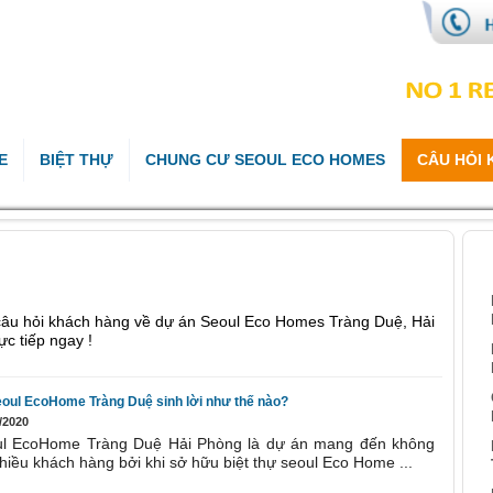
E
BIỆT THỰ
CHUNG CƯ SEOUL ECO HOMES
CÂU HỎI
B
 câu hỏi khách hàng về dự án Seoul Eco Homes Tràng Duệ, Hải
ực tiếp ngay !
eoul EcoHome Tràng Duệ sinh lời như thế nào?
/2020
oul EcoHome Tràng Duệ Hải Phòng là dự án mang đến không
hiều khách hàng bởi khi sở hữu biệt thự seoul Eco Home ...