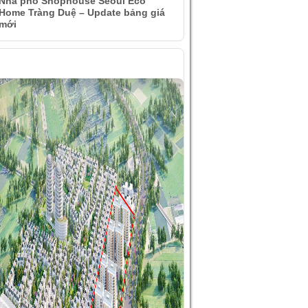
Nhà phố Shophouse Seoul Eco
Home Tràng Duệ – Update bảng giá
mới
ÌNH ẢNH