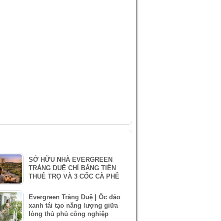
IDEO
ÀI VIẾT MỚI NHẤT
SỞ HỮU NHÀ EVERGREEN
TRÀNG DUỆ CHỈ BẰNG TIỀN
THUÊ TRỌ VÀ 3 CỐC CÀ PHÊ
Evergreen Tràng Duệ | Ốc đảo
xanh tái tạo năng lượng giữa
lòng thủ phủ công nghiệp