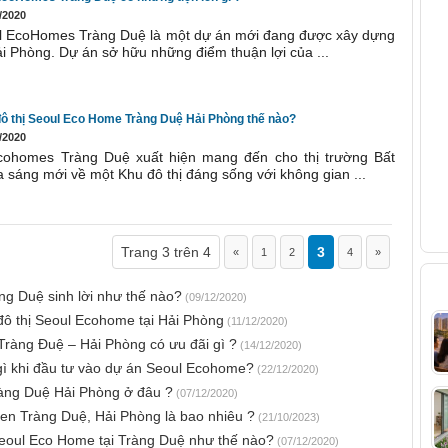
V
/2020
ul EcoHomes Tràng Duệ là một dự án mới đang được xây dựng
ải Phòng. Dự án sở hữu những điểm thuận lợi của ...
đô thị Seoul Eco Home Tràng Duệ Hải Phòng thế nào?
/2020
cohomes Tràng Duệ xuất hiện mang đến cho thị trường Bất
a sáng mới về một Khu đô thị đáng sống với không gian ...
Trang 3 trên 4
3
«
1
2
4
»
B
ng Duệ sinh lời như thế nào?
(09/12/2020)
đô thị Seoul Ecohome tại Hải Phòng
(11/12/2020)
ràng Đuệ – Hải Phòng có ưu đãi gì ?
(14/12/2020)
gì khi đầu tư vào dự án Seoul Ecohome?
(22/12/2020)
ràng Duệ Hải Phòng ở đâu ?
(07/12/2020)
een Tràng Duệ, Hải Phòng là bao nhiêu ?
(21/10/2023)
eoul Eco Home tại Tràng Duệ như thế nào?
(07/12/2020)