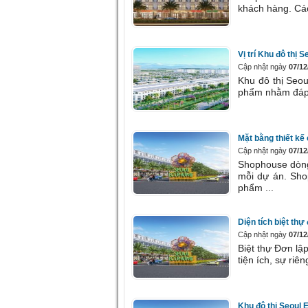
khách hàng. Các
Vị trí Khu đô thị
Cập nhật ngày
07/12
Khu đô thị Seo
phẩm nhằm đáp 
Mặt bằng thiết k
Cập nhật ngày
07/12
Shophouse dòng 
mỗi dự án. Sh
phẩm ...
Diện tích biệt th
Cập nhật ngày
07/12
Biệt thự Đơn l
tiện ích, sự ri
Khu đô thị Seoul 