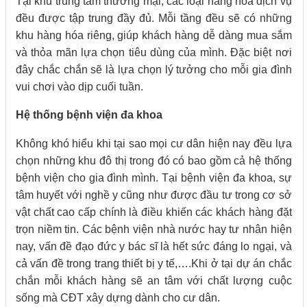
Tại khu trung tâm thương mại, các loại hàng hóa dịch vụ
đều được tập trung đầy đủ. Mỗi tầng đều sẽ có những
khu hàng hóa riêng, giúp khách hàng dễ dàng mua sắm
và thỏa mãn lựa chọn tiêu dùng của mình. Đặc biệt nơi
đây chắc chắn sẽ là lựa chọn lý tưởng cho mỗi gia đình
vui chơi vào dịp cuối tuần.
Hệ thống bệnh viện đa khoa
Không khó hiểu khi tại sao mọi cư dân hiện nay đều lựa
chọn những khu đô thị trong đó có bao gồm cả hệ thống
bệnh viện cho gia đình mình. Tại bệnh viện đa khoa, sự
tâm huyết với nghề y cũng như được đầu tư trong cơ sở
vật chất cao cấp chính là điều khiến các khách hàng đặt
trọn niềm tin. Các bệnh viện nhà nước hay tư nhân hiện
nay, vấn đề đạo đức y bác sĩ là hết sức đáng lo ngại, và
cả vấn đề trong trang thiết bị y tế,….Khi ở tại dự án chắc
chắn mỗi khách hàng sẽ an tâm với chất lượng cuộc
sống mà CĐT xây dựng dành cho cư dân.