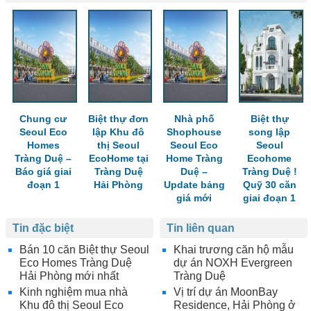
Chung cư
Biệt thự đơn
Nhà phố
Biệt thự
Seoul Eco
lập Khu đô
Shophouse
song lập
Homes
thị Seoul
Seoul Eco
Seoul
Tràng Duệ –
EcoHome tại
Home Tràng
Ecohome
Báo giá giai
Tràng Duệ
Duệ –
Tràng Duệ !
đoạn 1
Hải Phòng
Update bảng
Quỹ 30 căn
giá mới
giai đoạn 1
Tin đặc biệt
Tin liên quan
Bán 10 căn Biệt thự Seoul
Khai trương căn hộ mẫu
Eco Homes Tràng Duệ
dự án NOXH Evergreen
Hải Phòng mới nhất
Tràng Duệ
Kinh nghiệm mua nhà
Vị trí dự án MoonBay
Khu đô thị Seoul Eco
Residence, Hải Phòng ở