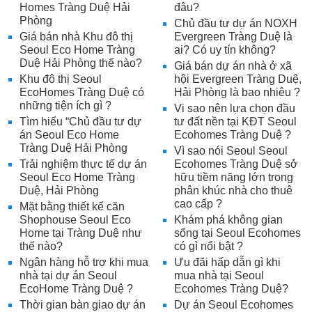
Homes Tràng Duệ Hải
đâu?
Phòng
Chủ đầu tư dự án NOXH
Giá bán nhà Khu đô thị
Evergreen Tràng Duệ là
Seoul Eco Home Tràng
ai? Có uy tín không?
Duệ Hải Phòng thế nào?
Giá bán dự án nhà ở xã
Khu đô thị Seoul
hội Evergreen Tràng Duệ,
EcoHomes Tràng Duệ có
Hải Phòng là bao nhiêu ?
những tiện ích gì ?
Vi sao nên lựa chọn đầu
Tìm hiểu “Chủ đầu tư dự
tư đất nền tại KĐT Seoul
án Seoul Eco Home
Ecohomes Tràng Duệ ?
Tràng Duệ Hải Phòng
Vì sao nói Seoul Seoul
Trải nghiệm thực tế dự án
Ecohomes Tràng Duệ sở
Seoul Eco Home Tràng
hữu tiềm năng lớn trong
Duệ, Hải Phòng
phân khúc nhà cho thuê
cao cấp ?
Mặt bằng thiết kế căn
Shophouse Seoul Eco
Khám phá không gian
Home tại Tràng Duệ như
sống tại Seoul Ecohomes
thế nào?
có gì nổi bật ?
Ngân hàng hỗ trợ khi mua
Ưu đãi hấp dẫn gì khi
nhà tại dự án Seoul
mua nhà tại Seoul
EcoHome Tràng Duệ ?
Ecohomes Tràng Duệ?
Thời gian bàn giao dự án
Dự án Seoul Ecohomes