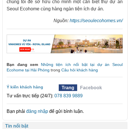
chúng tôi để sở hữu cho mình một căn biệt thự dự án
Seoul Ecohome cùng hàng ngàn tiện ích dự án.
Nguồn:
https://seoulecohomes.vn/
Bạn đang xem
Những tiện ích nổi bật tại dự án Seoul
Ecohome tại Hải Phòng
trong
Câu hỏi khách hàng
Ý kiến khách hàng
Trang
Facebook
Tư vấn trực tiếp (24/7):
078 839 9889
Bạn phải
đăng nhập
để gửi bình luận.
Tin nổi bật