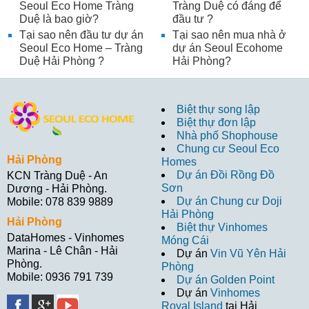
Seoul Eco Home Tràng
Tràng Duệ có đáng để
Duệ là bao giờ?
đầu tư ?
Tại sao nên đầu tư dự án
Tại sao nên mua nhà ở
Seoul Eco Home – Tràng
dự án Seoul Ecohome
Duệ Hải Phòng ?
Hải Phòng?
Biệt thự song lập
Biệt thự đơn lập
Nhà phố Shophouse
Chung cư Seoul Eco
Hải Phòng
Homes
Dự án Đồi Rồng Đồ
KCN Tràng Duệ - An
Sơn
Dương - Hải Phòng.
Dự án Chung cư Doji
Mobile: 078 839 9889
Hải Phòng
Hải Phòng
Biệt thự Vinhomes
DataHomes - Vinhomes
Móng Cái
Marina - Lê Chân - Hải
Dự án
Vin Vũ Yên Hải
Phòng.
Phòng
Mobile: 0936 791 739
Dự án Golden Point
Dự án
Vinhomes
Royal Island
tại Hải