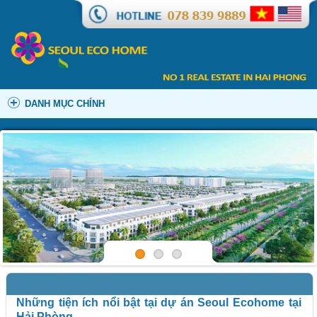
DANH MỤC CHÍNH
Những tiện ích nổi bật tại dự án Seoul Ecohome tại
Hải Phòng