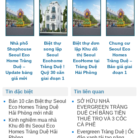
Nhà phố
Biệt thự
Biệt thự đơn
Chung cư
Shophouse
song lập
lập Khu đô
Seoul Eco
Seoul Eco
Seoul
thị Seoul
Homes
Home Tràng
Ecohome
EcoHome tại
Tràng Duệ –
Duệ –
Tràng Duệ !
Tràng Duệ
Báo giá giai
Update bảng
Quỹ 30 căn
Hải Phòng
đoạn 1
giá mới
giai đoạn 1
Tin đặc biệt
Tin liên quan
Bán 10 căn Biệt thự Seoul
SỞ HỮU NHÀ
Eco Homes Tràng Duệ
EVERGREEN TRÀNG
Hải Phòng mới nhất
DUỆ CHỈ BẰNG TIỀN
THUÊ TRỌ VÀ 3 CỐC
Kinh nghiệm mua nhà
CÀ PHÊ
Khu đô thị Seoul Eco
Homes Tràng Duệ Hải
Evergreen Tràng Duệ | Ốc
Phòng
đảo xanh tái tạo năng