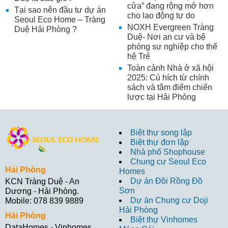
cửa” đang rộng mở hơn
Tại sao nên đầu tư dự án
cho lao động tự do
Seoul Eco Home – Tràng
NOXH Evergreen Tràng
Duệ Hải Phòng ?
Duệ- Nơi an cư và bệ
phóng sự nghiệp cho thế
hệ Trẻ
Toàn cảnh Nhà ở xã hội
2025: Cú hích từ chính
sách và tâm điểm chiến
lược tại Hải Phòng
Biệt thự song lập
Biệt thự đơn lập
Nhà phố Shophouse
Chung cư Seoul Eco
Hải Phòng
Homes
Dự án Đồi Rồng Đồ
KCN Tràng Duệ - An
Sơn
Dương - Hải Phòng.
Dự án Chung cư Doji
Mobile: 078 839 9889
Hải Phòng
Hải Phòng
Biệt thự Vinhomes
DataHomes - Vinhomes