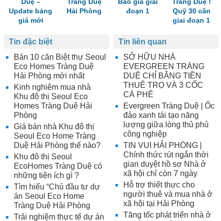
Duệ –
Tràng Duệ
Báo giá giai
Tràng Duệ !
Update bảng
Hải Phòng
đoạn 1
Quỹ 30 căn
giá mới
giai đoạn 1
Tin đặc biệt
Tin liên quan
Bán 10 căn Biệt thự Seoul
SỞ HỮU NHÀ
Eco Homes Tràng Duệ
EVERGREEN TRÀNG
Hải Phòng mới nhất
DUỆ CHỈ BẰNG TIỀN
THUÊ TRỌ VÀ 3 CỐC
Kinh nghiệm mua nhà
CÀ PHÊ
Khu đô thị Seoul Eco
Homes Tràng Duệ Hải
Evergreen Tràng Duệ | Ốc
Phòng
đảo xanh tái tạo năng
lượng giữa lòng thủ phủ
Giá bán nhà Khu đô thị
công nghiệp
Seoul Eco Home Tràng
Duệ Hải Phòng thế nào?
TIN VUI HẢI PHÒNG |
Chính thức rút ngắn thời
Khu đô thị Seoul
gian duyệt hồ sơ Nhà ở
EcoHomes Tràng Duệ có
xã hội chỉ còn 7 ngày
những tiện ích gì ?
Hỗ trợ thiết thực cho
Tìm hiểu “Chủ đầu tư dự
người thuê và mua nhà ở
án Seoul Eco Home
xã hội tại Hải Phòng
Tràng Duệ Hải Phòng
Tăng tốc phát triển nhà ở
Trải nghiệm thực tế dự án