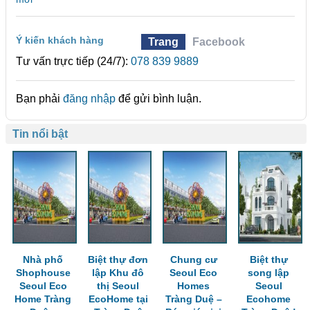
Ý kiến khách hàng
Trang
Facebook
Tư vấn trực tiếp (24/7):
078 839 9889
Bạn phải
đăng nhập
để gửi bình luận.
Tin nổi bật
Nhà phố
Biệt thự đơn
Chung cư
Biệt thự
Shophouse
lập Khu đô
Seoul Eco
song lập
Seoul Eco
thị Seoul
Homes
Seoul
Home Tràng
EcoHome tại
Tràng Duệ –
Ecohome