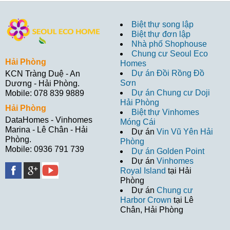
Biệt thự song lập
Biệt thự đơn lập
Nhà phố Shophouse
Chung cư Seoul Eco
Hải Phòng
Homes
Dự án Đồi Rồng Đồ
KCN Tràng Duệ - An
Sơn
Dương - Hải Phòng.
Dự án Chung cư Doji
Mobile: 078 839 9889
Hải Phòng
Hải Phòng
Biệt thự Vinhomes
DataHomes - Vinhomes
Móng Cái
Marina - Lê Chân - Hải
Dự án
Vin Vũ Yên Hải
Phòng.
Phòng
Mobile: 0936 791 739
Dự án Golden Point
Dự án
Vinhomes
Royal Island
tại Hải
Phòng
Dự án
Chung cư
Harbor Crown
tại Lê
Chân, Hải Phòng