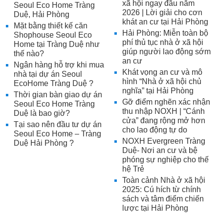
xã hội ngay đầu năm
Seoul Eco Home Tràng
2026 | Lời giải cho cơn
Duệ, Hải Phòng
khát an cư tại Hải Phòng
Mặt bằng thiết kế căn
Hải Phòng: Miễn toàn bộ
Shophouse Seoul Eco
phí thủ tục nhà ở xã hội
Home tại Tràng Duệ như
giúp người lao động sớm
thế nào?
an cư
Ngân hàng hỗ trợ khi mua
Khát vọng an cư và mô
nhà tại dự án Seoul
hình “Nhà ở xã hội chủ
EcoHome Tràng Duệ ?
nghĩa” tại Hải Phòng
Thời gian bàn giao dự án
Gỡ điểm nghẽn xác nhận
Seoul Eco Home Tràng
thu nhập NOXH | “Cánh
Duệ là bao giờ?
cửa” đang rộng mở hơn
Tại sao nên đầu tư dự án
cho lao động tự do
Seoul Eco Home – Tràng
NOXH Evergreen Tràng
Duệ Hải Phòng ?
Duệ- Nơi an cư và bệ
phóng sự nghiệp cho thế
hệ Trẻ
Toàn cảnh Nhà ở xã hội
2025: Cú hích từ chính
sách và tâm điểm chiến
lược tại Hải Phòng