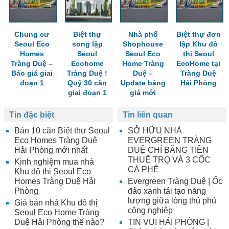
Chung cư
Biệt thự
Nhà phố
Biệt thự đơn
Seoul Eco
song lập
Shophouse
lập Khu đô
Homes
Seoul
Seoul Eco
thị Seoul
Tràng Duệ –
Ecohome
Home Tràng
EcoHome tại
Báo giá giai
Tràng Duệ !
Duệ –
Tràng Duệ
đoạn 1
Quỹ 30 căn
Update bảng
Hải Phòng
giai đoạn 1
giá mới
Tin đặc biệt
Tin liên quan
Bán 10 căn Biệt thự Seoul
SỞ HỮU NHÀ
Eco Homes Tràng Duệ
EVERGREEN TRÀNG
Hải Phòng mới nhất
DUỆ CHỈ BẰNG TIỀN
THUÊ TRỌ VÀ 3 CỐC
Kinh nghiệm mua nhà
CÀ PHÊ
Khu đô thị Seoul Eco
Homes Tràng Duệ Hải
Evergreen Tràng Duệ | Ốc
Phòng
đảo xanh tái tạo năng
lượng giữa lòng thủ phủ
Giá bán nhà Khu đô thị
công nghiệp
Seoul Eco Home Tràng
Duệ Hải Phòng thế nào?
TIN VUI HẢI PHÒNG |