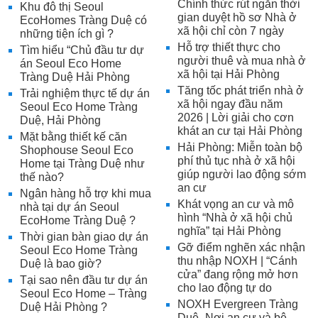
Chính thức rút ngắn thời
Khu đô thị Seoul
gian duyệt hồ sơ Nhà ở
EcoHomes Tràng Duệ có
xã hội chỉ còn 7 ngày
những tiện ích gì ?
Hỗ trợ thiết thực cho
Tìm hiểu “Chủ đầu tư dự
người thuê và mua nhà ở
án Seoul Eco Home
xã hội tại Hải Phòng
Tràng Duệ Hải Phòng
Tăng tốc phát triển nhà ở
Trải nghiệm thực tế dự án
xã hội ngay đầu năm
Seoul Eco Home Tràng
2026 | Lời giải cho cơn
Duệ, Hải Phòng
khát an cư tại Hải Phòng
Mặt bằng thiết kế căn
Hải Phòng: Miễn toàn bộ
Shophouse Seoul Eco
phí thủ tục nhà ở xã hội
Home tại Tràng Duệ như
giúp người lao động sớm
thế nào?
an cư
Ngân hàng hỗ trợ khi mua
Khát vọng an cư và mô
nhà tại dự án Seoul
hình “Nhà ở xã hội chủ
EcoHome Tràng Duệ ?
nghĩa” tại Hải Phòng
Thời gian bàn giao dự án
Gỡ điểm nghẽn xác nhận
Seoul Eco Home Tràng
thu nhập NOXH | “Cánh
Duệ là bao giờ?
cửa” đang rộng mở hơn
Tại sao nên đầu tư dự án
cho lao động tự do
Seoul Eco Home – Tràng
NOXH Evergreen Tràng
Duệ Hải Phòng ?
Duệ- Nơi an cư và bệ