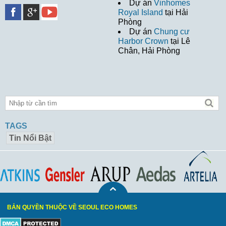
Dự án
Vinhomes
Royal Island
tại Hải
Phòng
Dự án
Chung cư
Harbor Crown
tại Lê
Chân, Hải Phòng
TAGS
Tin Nổi Bật
BẢN QUYỀN THUỘC VỀ SEOUL ECO HOMES