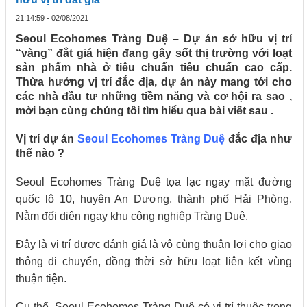
21:14:59 - 02/08/2021
Seoul Ecohomes Tràng Duệ – Dự án sở hữu vị trí
“vàng” đắt giá hiện đang gây sốt thị trường với loạt
sản phẩm nhà ở tiêu chuẩn tiêu chuẩn cao cấp.
Thừa hưởng vị trí đắc địa, dự án này mang tới cho
các nhà đầu tư những tiềm năng và cơ hội ra sao ,
mời bạn cùng chúng tôi tìm hiểu qua bài viết sau .
Vị trí dự án
Seoul Ecohomes Tràng Duệ
đắc địa như
thế nào ?
Seoul Ecohomes Tràng Duệ tọa lạc ngay mặt đường
quốc lộ 10, huyện An Dương, thành phố Hải Phòng.
Nằm đối diện ngay khu công nghiệp Tràng Duệ.
Đây là vị trí được đánh giá là vô cùng thuận lợi cho giao
thông di chuyển, đồng thời sở hữu loạt liên kết vùng
thuận tiện.
Cụ thể, Seoul Ecohomes Tràng Duệ có vị trí thuộc trong