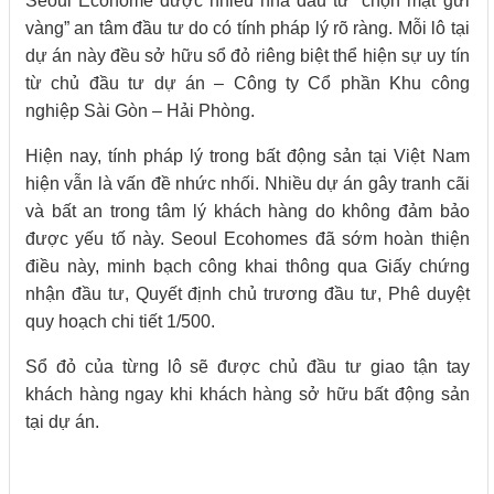
Seoul Ecohome được nhiều nhà đầu tư “chọn mặt gửi
vàng” an tâm đầu tư do có tính pháp lý rõ ràng. Mỗi lô tại
dự án này đều sở hữu sổ đỏ riêng biệt thể hiện sự uy tín
từ chủ đầu tư dự án – Công ty Cổ phần Khu công
nghiệp Sài Gòn – Hải Phòng.
Hiện nay, tính pháp lý trong bất động sản tại Việt Nam
hiện vẫn là vấn đề nhức nhối. Nhiều dự án gây tranh cãi
và bất an trong tâm lý khách hàng do không đảm bảo
được yếu tố này. Seoul Ecohomes đã sớm hoàn thiện
điều này, minh bạch công khai thông qua Giấy chứng
nhận đầu tư, Quyết định chủ trương đầu tư, Phê duyệt
quy hoạch chi tiết 1/500.
Sổ đỏ của từng lô sẽ được chủ đầu tư giao tận tay
khách hàng ngay khi khách hàng sở hữu bất động sản
tại dự án.