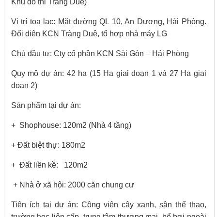
Khu đô thi Tràng Duệ)
Vị trí tọa lạc: Mặt đường QL 10, An Dương, Hải Phòng.
Đối diện KCN Tràng Duệ, tổ hợp nhà máy LG
Chủ đầu tư: Cty cổ phần KCN Sài Gòn – Hải Phòng
Quy mô dự án: 42 ha (15 Ha giai đoạn 1 và 27 Ha giai
đoạn 2)
Sản phẩm tại dự án:
+ Shophouse: 120m2 (Nhà 4 tầng)
+ Đất biệt thự: 180m2
+ Đất liền kề: 120m2
+ Nhà ở xã hội: 2000 căn chung cư
Tiện ích tại dự án: Công viên cây xanh, sân thể thao,
trường học liên cấp, trung tâm thương mại, bể bơi ngoài