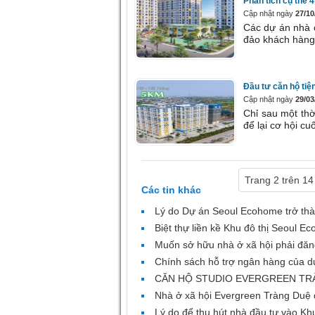
Phân tích cụ thể 
Cập nhật ngày
27/10
Các dự án nhà 
đảo khách hàng,
Đầu tư căn hộ tiệ
Cập nhật ngày
29/03
Chỉ sau một th
để lại cơ hội c
Trang 2 trên 14
Các tin khác
Lý do Dự án Seoul Ecohome trở thà
Biệt thự liền kề Khu đô thị Seoul 
Muốn sở hữu nhà ở xã hội phải đăng
Chính sách hỗ trợ ngân hàng của d
CĂN HỘ STUDIO EVERGREEN TRÀNG 
Nhà ở xã hội Evergreen Tràng Duệ 
Lý do để thu hút nhà đầu tư vào Kh