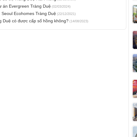
dự án Evergreen Tràng Duệ
(02/03/2024)
án Seoul Ecohomes Tràng Duệ
(22/12/2021)
ng Duệ có được cấp sổ hồng không?
(14/08/2023)