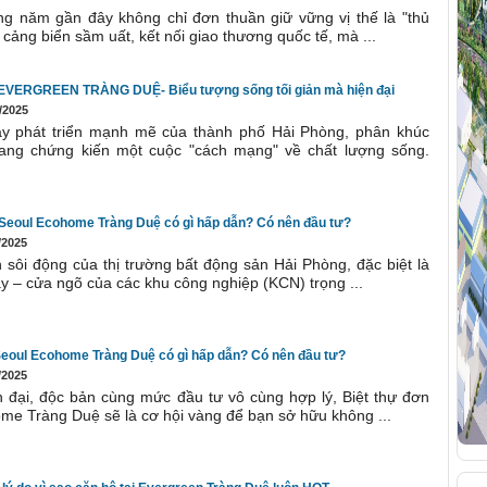
g năm gần đây không chỉ đơn thuần giữ vững vị thế là "thủ
cảng biển sầm uất, kết nối giao thương quốc tế, mà ...
VERGREEN TRÀNG DUỆ- Biểu tượng sống tối giản mà hiện đại
/2025
y phát triển mạnh mẽ của thành phố Hải Phòng, phân khúc
ang chứng kiến một cuộc "cách mạng" về chất lượng sống.
 Seoul Ecohome Tràng Duệ có gì hấp dẫn? Có nên đầu tư?
/2025
 sôi động của thị trường bất động sản Hải Phòng, đặc biệt là
y – cửa ngõ của các khu công nghiệp (KCN) trọng ...
Seoul Ecohome Tràng Duệ có gì hấp dẫn? Có nên đầu tư?
/2025
ện đại, độc bản cùng mức đầu tư vô cùng hợp lý, Biệt thự đơn
me Tràng Duệ sẽ là cơ hội vàng để bạn sở hữu không ...