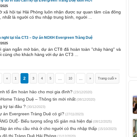
4 lý do vì sao căn hộ tại Evergreen Tràng Duệ luôn HOT
V
/2025
ở xã hội tại Hải Phòng luôn nhận được sự quan tâm của đông
 nhất là người có thu nhập trung bình, người ...
n nghi tại tòa CT3 – Dự án NOXH Evergreen Tràng Duệ
/2025
ời gian ngắn mở bán, dự án CT8 đã hoàn toàn "cháy hàng" và
uối cùng cho khách hàng với dự án CT3 ...
2
...
...
«
1
3
4
5
10
»
Trang cuối »
B
nh tổ ấm hoàn hảo cho mọi gia đình?
(23/12/2020)
EcoHome Tràng Duệ – Thông tin mới nhất
(08/12/2020)
 ký tại đâu ?
(30/12/2023)
ự án Evergreen Tràng Duệ có gì?
(27/11/2023)
DUỆ- Biểu tượng sống tối giản mà hiện đại
(08/12/2025)
đáp án nhu cầu nhà ở cho người có thu nhập thấp
(15/10/2023)
u đô thị Tràng Duệ Hải Phòng
(11/12/2020)