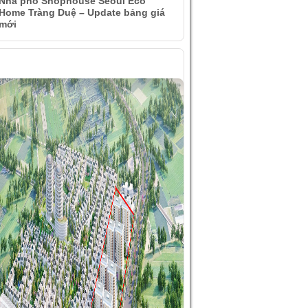
Nhà phố Shophouse Seoul Eco
Home Tràng Duệ – Update bảng giá
mới
ÌNH ẢNH