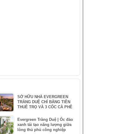
IDEO
ÀI VIẾT MỚI NHẤT
SỞ HỮU NHÀ EVERGREEN
TRÀNG DUỆ CHỈ BẰNG TIỀN
THUÊ TRỌ VÀ 3 CỐC CÀ PHÊ
Evergreen Tràng Duệ | Ốc đảo
xanh tái tạo năng lượng giữa
lòng thủ phủ công nghiệp