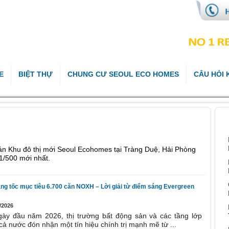
E
BIỆT THỰ
CHUNG CƯ SEOUL ECO HOMES
CÂU HỎI
B
 án Khu đô thị mới Seoul Ecohomes tại Tràng Duệ, Hải Phòng
1/500 mới nhất.
ng tốc mục tiêu 6.700 căn NOXH – Lời giải từ điểm sáng Evergreen
/2026
ày đầu năm 2026, thị trường bất động sản và các tầng lớp
cả nước đón nhận một tín hiệu chính trị mạnh mẽ từ ...