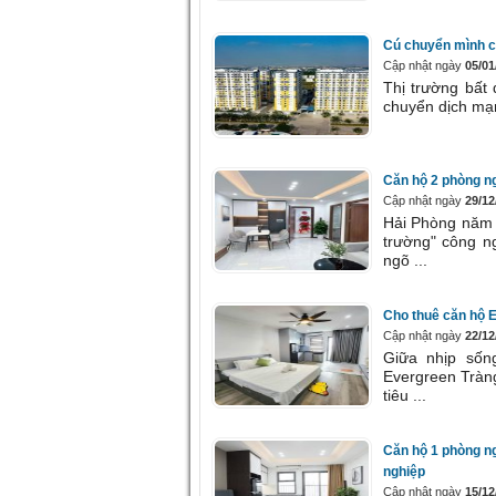
Cú chuyển mình c
Cập nhật ngày
05/01
Thị trường bất
chuyển dịch mạn
Căn hộ 2 phòng ng
Cập nhật ngày
29/12
Hải Phòng năm 
trường" công 
ngõ ...
Cho thuê căn hộ 
Cập nhật ngày
22/12
Giữa nhịp sốn
Evergreen Tràng
tiêu ...
Căn hộ 1 phòng ng
nghiệp
Cập nhật ngày
15/12