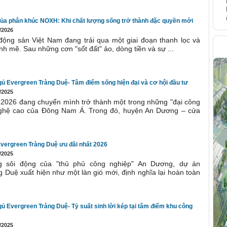
ủa phân khúc NOXH: Khi chất lượng sống trở thành đặc quyền mới
/2026
 động sản Việt Nam đang trải qua một giai đoạn thanh lọc và
H
h mẽ. Sau những cơn "sốt đất" ảo, dòng tiền và sự ...
ủ Evergreen Tràng Duệ- Tâm điểm sống hiện đại và cơ hội đầu tư
/2025
2026 đang chuyển mình trở thành một trong những "đại công
nghệ cao của Đông Nam Á. Trong đó, huyện An Dương – cửa
Evergreen Tràng Duệ ưu đãi nhất 2026
/2025
g sôi động của "thủ phủ công nghiệp" An Dương, dự án
 Duệ xuất hiện như một làn gió mới, định nghĩa lại hoàn toàn
ủ Evergreen Tràng Duệ- Tỷ suất sinh lời kép tại tâm điểm khu công
/2025