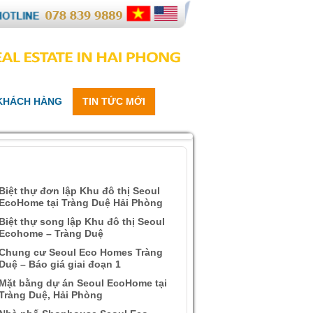
 KHÁCH HÀNG
TIN TỨC MỚI
ÀI VIẾT QUAN TÂM
Biệt thự đơn lập Khu đô thị Seoul
EcoHome tại Tràng Duệ Hải Phòng
Biệt thự song lập Khu đô thị Seoul
Ecohome – Tràng Duệ
Chung cư Seoul Eco Homes Tràng
Duệ – Báo giá giai đoạn 1
Mặt bằng dự án Seoul EcoHome tại
Tràng Duệ, Hải Phòng