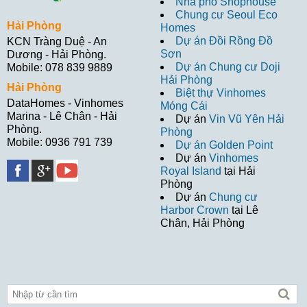
Nhà phố Shophouse
Chung cư Seoul Eco
Hải Phòng
Homes
Dự án Đồi Rồng Đồ
KCN Tràng Duệ - An
Sơn
Dương - Hải Phòng.
Dự án Chung cư Doji
Mobile: 078 839 9889
Hải Phòng
Hải Phòng
Biệt thự Vinhomes
DataHomes - Vinhomes
Móng Cái
Marina - Lê Chân - Hải
Dự án
Vin Vũ Yên Hải
Phòng.
Phòng
Mobile: 0936 791 739
Dự án Golden Point
Dự án
Vinhomes
Royal Island
tại Hải
Phòng
Dự án
Chung cư
Harbor Crown
tại Lê
Chân, Hải Phòng