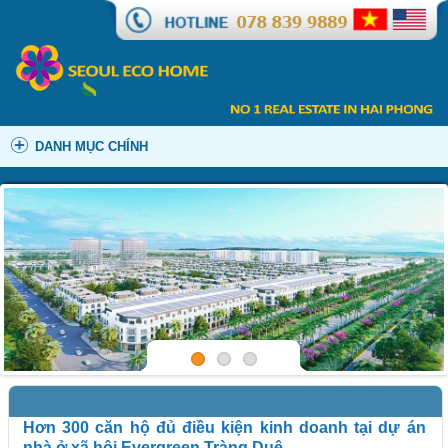
DANH MỤC CHÍNH
Hơn 300 căn hộ đủ điều kiện kinh doanh tại dự án
nhà ở xã hội Evergreen Tràng Duệ