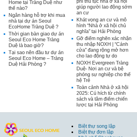
phí thủ tục nhà ở xã hội
Home tại Tràng Duệ như
giúp người lao động sớm
thế nào?
an cư
Ngân hàng hỗ trợ khi mua
Khát vọng an cư và mô
nhà tại dự án Seoul
hình “Nhà ở xã hội chủ
EcoHome Tràng Duệ ?
nghĩa” tại Hải Phòng
Thời gian bàn giao dự án
Gỡ điểm nghẽn xác nhận
Seoul Eco Home Tràng
thu nhập NOXH | “Cánh
Duệ là bao giờ?
cửa” đang rộng mở hơn
Tại sao nên đầu tư dự án
cho lao động tự do
Seoul Eco Home – Tràng
NOXH Evergreen Tràng
Duệ Hải Phòng ?
Duệ- Nơi an cư và bệ
phóng sự nghiệp cho thế
hệ Trẻ
Toàn cảnh Nhà ở xã hội
2025: Cú hích từ chính
sách và tâm điểm chiến
lược tại Hải Phòng
Biệt thự song lập
Biệt thự đơn lập