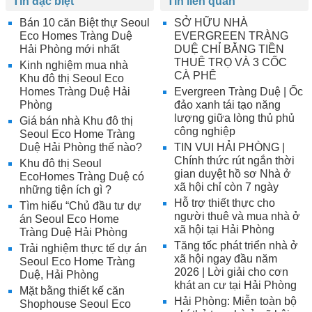
Tin đặc biệt
Tin liên quan
Bán 10 căn Biệt thự Seoul
SỞ HỮU NHÀ
Eco Homes Tràng Duệ
EVERGREEN TRÀNG
Hải Phòng mới nhất
DUỆ CHỈ BẰNG TIỀN
THUÊ TRỌ VÀ 3 CỐC
Kinh nghiệm mua nhà
CÀ PHÊ
Khu đô thị Seoul Eco
Homes Tràng Duệ Hải
Evergreen Tràng Duệ | Ốc
Phòng
đảo xanh tái tạo năng
lượng giữa lòng thủ phủ
Giá bán nhà Khu đô thị
công nghiệp
Seoul Eco Home Tràng
Duệ Hải Phòng thế nào?
TIN VUI HẢI PHÒNG |
Chính thức rút ngắn thời
Khu đô thị Seoul
gian duyệt hồ sơ Nhà ở
EcoHomes Tràng Duệ có
xã hội chỉ còn 7 ngày
những tiện ích gì ?
Hỗ trợ thiết thực cho
Tìm hiểu “Chủ đầu tư dự
người thuê và mua nhà ở
án Seoul Eco Home
xã hội tại Hải Phòng
Tràng Duệ Hải Phòng
Tăng tốc phát triển nhà ở
Trải nghiệm thực tế dự án
xã hội ngay đầu năm
Seoul Eco Home Tràng
2026 | Lời giải cho cơn
Duệ, Hải Phòng
khát an cư tại Hải Phòng
Mặt bằng thiết kế căn
Hải Phòng: Miễn toàn bộ
Shophouse Seoul Eco