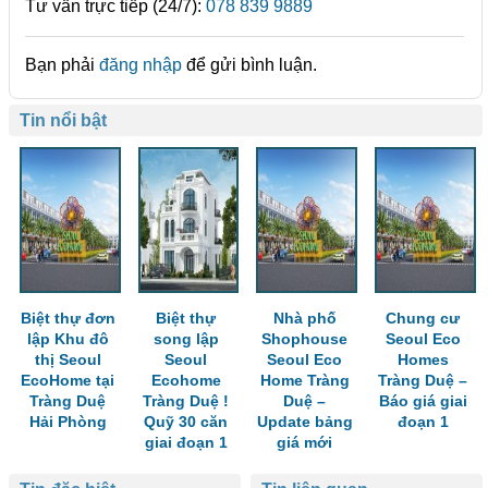
Tư vấn trực tiếp (24/7):
078 839 9889
Bạn phải
đăng nhập
để gửi bình luận.
Tin nổi bật
Biệt thự đơn
Biệt thự
Nhà phố
Chung cư
lập Khu đô
song lập
Shophouse
Seoul Eco
thị Seoul
Seoul
Seoul Eco
Homes
EcoHome tại
Ecohome
Home Tràng
Tràng Duệ –
Tràng Duệ
Tràng Duệ !
Duệ –
Báo giá giai
Hải Phòng
Quỹ 30 căn
Update bảng
đoạn 1
giai đoạn 1
giá mới